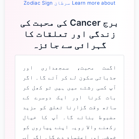
Learn more about
سرطان
Zodiac Sign
‏برج Cancer کی محبت کی
زندگی اور تعلقات کا
گہرائی سے جائزہ
اگست محبت، سمجھداری اور
جذباتی سکون لے کر آئے گا۔ اگر
آپ کسی رشتے میں ہیں تو کھل کر
بات کرنا اور ایک دوسرے کے
ساتھ وقت گزارنا تعلق کو مزید
مضبوط بنائے گا۔ آپ کا خیال
رکھنے والا رویہ اپنے پیاروں کو
خوشی اور اعتماد دے گا۔ اگر آپ