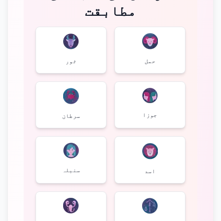
مطابقت
حمل
ثور
جوزا
سرطان
سنبلہ
اسد