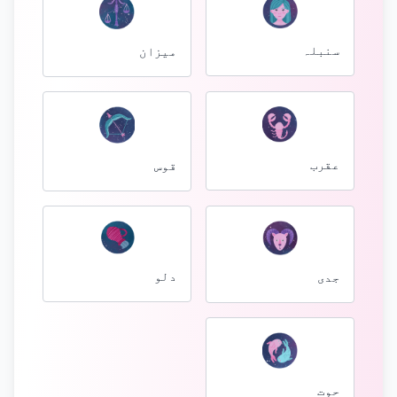
سنبلہ
میزان
عقرب
قوس
دلو
جدی
حوت