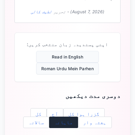
(August 7, 2026)
-
تحریر
لطیف کالی
اپنی پسندیدہ زبان منتخب کریں:
Read in English
Roman Urdu Mein Parhen
دوسری مدت دیکھیں
گزرا ہوا کل
آج
کل
ہفتہ وار
ماہانہ
سالانہ