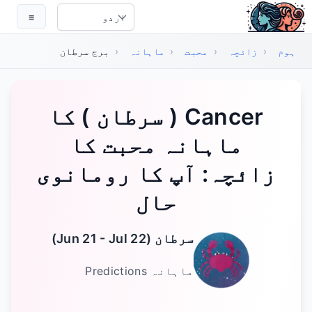
ہم مواد پر جائیں
☰
Select Language
ہوم
‹
زائچہ
‹
محبت
‹
ماہانہ
‹
برج سرطان
‏Cancer ( سرطان ) کا
ماہانہ محبت کا
زائچہ: آپ کا رومانوی
حال
سرطان
(
Jun 21 - Jul 22
)
ماہانہ
Predictions