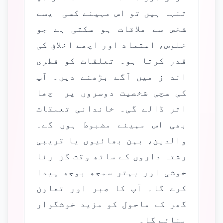
تنہا ہیں تو اس مہینے کسی ایسے
شخص سے ملاقات ہو سکتی ہے جو
خلوص، اعتماد اور اچھے اخلاق کی
قدر کرتا ہو۔ تعلقات کو فطری
انداز میں آگے بڑھنے دیں۔ آپ
کی سچی شخصیت دوسروں پر اچھا
اثر ڈالے گی۔ خاندانی تعلقات
بھی اس مہینے مضبوط ہوں گے۔
والدین، بہن بھائیوں یا قریبی
رشتہ داروں کے ساتھ وقت گزارنا
خوشی اور بہتر سمجھ بوجھ پیدا
کرے گا۔ آپ کا صبر اور تعاون
گھر کے ماحول کو مزید خوشگوار
بنائے گا۔