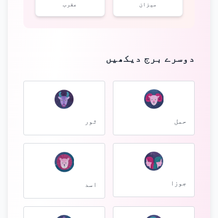
میزان
عقرب
دوسرے برج دیکھیں
ثور
حمل
جوزا
اسد