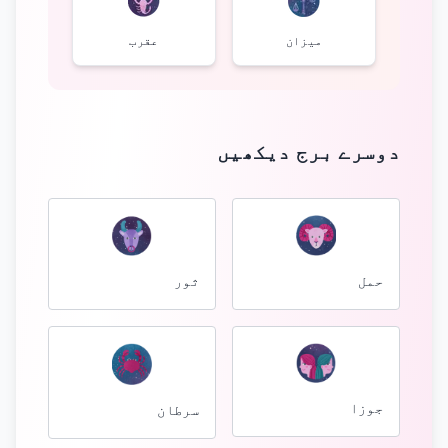
میزان
عقرب
دوسرے برج دیکھیں
ثور
حمل
جوزا
سرطان