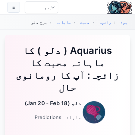
ہم مواد پر جائیں
☰
Select Language
ہوم
‹
زائچہ
‹
محبت
‹
ماہانہ
‹
برج دلو
‏Aquarius ( دلو ) کا
ماہانہ محبت کا
زائچہ: آپ کا رومانوی
حال
دلو
(
Jan 20 - Feb 18
)
ماہانہ
Predictions