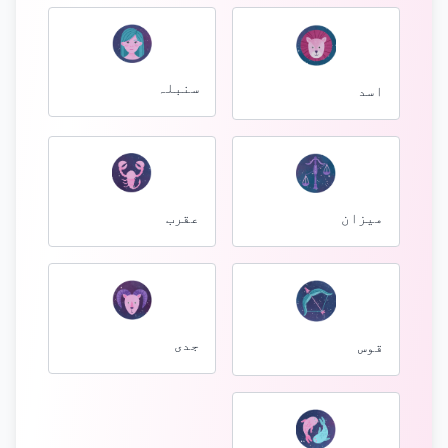
سنبلہ
اسد
میزان
عقرب
جدی
قوس