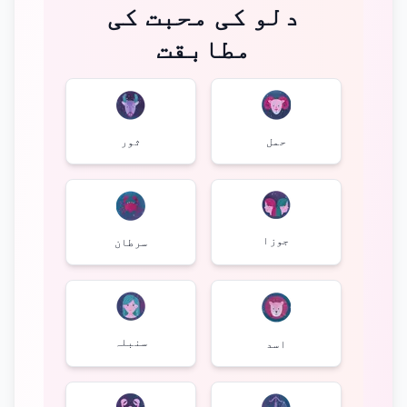
دلو کی محبت کی
مطابقت
حمل
ثور
جوزا
سرطان
سنبلہ
اسد