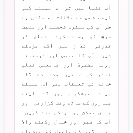
آپ تنہا ہیں تو اس مہینے کسی
ایسے شخص سے ملاقات ہو سکتی ہے
جو آپ کی منفرد شخصیت اور مثبت
سوچ کو پسند کرے۔ تعلق کو
قدرتی انداز میں آگے بڑھنے
دیں۔ آپ کا خلوص اور دوستانہ
رویہ مضبوط اور بامعنی تعلق
قائم کرنے میں مدد دے گا۔
خاندانی تعلقات بھی اس مہینے
زیادہ خوشگوار ہوں گے۔ اپنے
پیاروں کے ساتھ وقت گزاریں اور
جہاں ممکن ہو ان کی مدد کریں۔
آپ کا صبر اور خیال رکھنے والا
رویہ گھر کے ماحول کو خوشحال