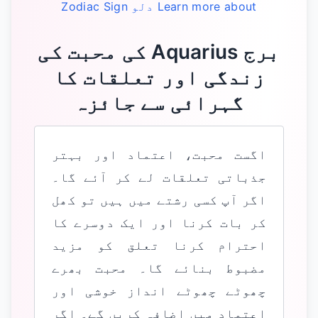
Learn more about
دلو
Zodiac Sign
‏برج Aquarius کی محبت کی
زندگی اور تعلقات کا
گہرائی سے جائزہ
اگست محبت، اعتماد اور بہتر
جذباتی تعلقات لے کر آئے گا۔
اگر آپ کسی رشتے میں ہیں تو کھل
کر بات کرنا اور ایک دوسرے کا
احترام کرنا تعلق کو مزید
مضبوط بنائے گا۔ محبت بھرے
چھوٹے چھوٹے انداز خوشی اور
اعتماد میں اضافہ کریں گے۔ اگر