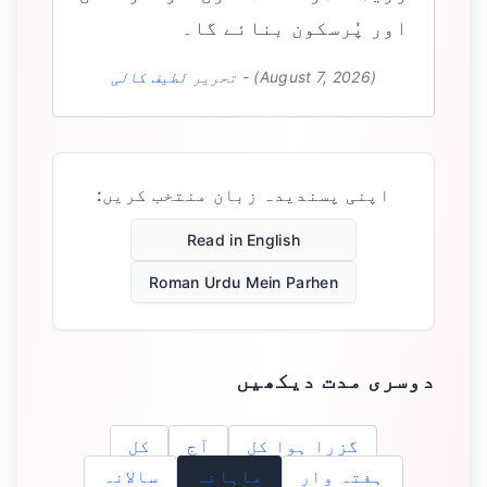
اور پُرسکون بنائے گا۔
(August 7, 2026)
-
تحریر
لطیف کالی
اپنی پسندیدہ زبان منتخب کریں:
Read in English
Roman Urdu Mein Parhen
دوسری مدت دیکھیں
گزرا ہوا کل
آج
کل
ہفتہ وار
ماہانہ
سالانہ