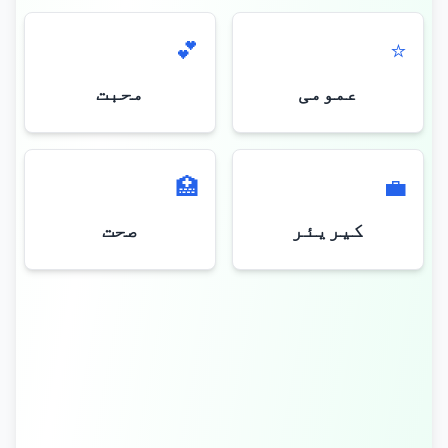
💕
⭐
عمومی
محبت
🏥
💼
کیریئر
صحت