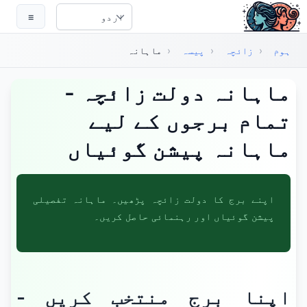
ہم مواد پر جائیں
☰
Select Language
ماہانہ
‹
پیسہ
‹
زائچہ
‹
ہوم
ماہانہ دولت زائچہ -
تمام برجوں کے لیے
ماہانہ پیشن گوئیاں
اپنے برج کا دولت زائچہ پڑھیں۔ ماہانہ تفصیلی
پیشن گوئیاں اور رہنمائی حاصل کریں۔
اپنا برج منتخب کریں -