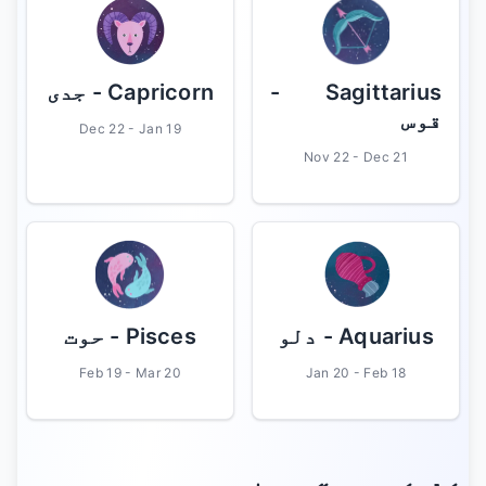
Sagittarius
-
Capricorn
- جدی
قوس
Dec 22 - Jan 19
Nov 22 - Dec 21
Aquarius
- دلو
Pisces
- حوت
Feb 19 - Mar 20
Jan 20 - Feb 18