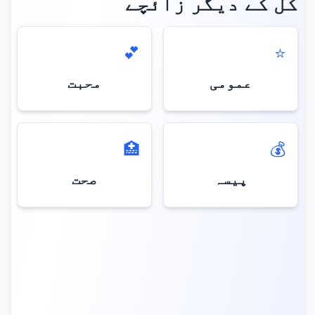
کل کے دیگر زائچے
💕
⭐
عمومی
محبت
🏥
💰
پیسہ
صحت