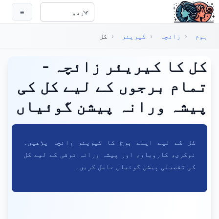
ہم مواد پر جائیں
☰
Select Language
ہوم
‹
زائچہ
‹
کیریئر
‹
کل
کل کا کیریئر زائچہ -
تمام برجوں کے لیے کل کی
پیشہ ورانہ پیشن گوئیاں
کل کے لیے اپنے برج کا کیریئر زائچہ پڑھیں۔
نوکری، کاروبار، اور پیشہ ورانہ ترقی کے لیے کل
کی تفصیلی پیشن گوئیاں حاصل کریں۔